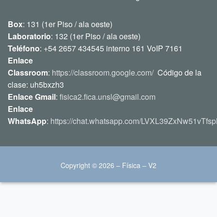
Box
: 131 (1er Piso / ala oeste)
Laboratorio
: 132 (1er Piso / ala oeste)
Teléfono
: +54 2657 434545 interno 161 VoIP 7161
Enlace
Classroom
:
https://classroom.google.com/
Código de la
clase: uh5bxzh3
Enlace Gmail
:
fisica2.fica.unsl@gmail.com
Enlace
WhatsApp
:
https://chat.whatsapp.com/LVXL39ZxNw51vTfsp
Copyright © 2026 – Física – V2