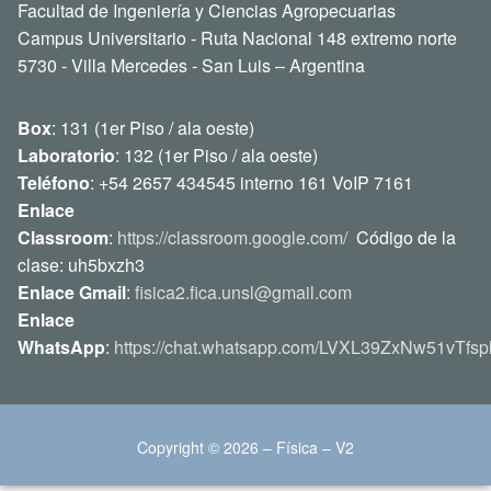
Facultad de Ingeniería y Ciencias Agropecuarias
Campus Universitario - Ruta Nacional 148 extremo norte
5730 - Villa Mercedes - San Luis – Argentina
Box
: 131 (1er Piso / ala oeste)
Laboratorio
: 132 (1er Piso / ala oeste)
Teléfono
: +54 2657 434545 interno 161 VoIP 7161
Enlace
Classroom
:
https://classroom.google.com/
Código de la
clase: uh5bxzh3
Enlace Gmail
:
fisica2.fica.unsl@gmail.com
Enlace
WhatsApp
:
https://chat.whatsapp.com/LVXL39ZxNw51vTfsp
Copyright © 2026 – Física – V2