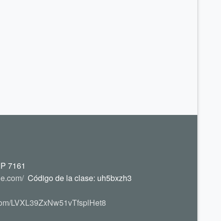
IP 7161
le.com/
Código de la clase: uh5bxzh3
p.com/LVXL39ZxNw51vTfsplHet8