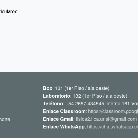
iculares.
Box
: 131 (1er Piso / ala oeste)
Laboratorio
: 132 (1er Piso / ala oeste)
Teléfono
: +54 2657 434545 interno 161 Vo
Enlace Classroom
:
https://classroom.goog
Enlace Gmail
:
fisica2.fica.unsl@gmail.com
norte
Enlace WhatsApp
:
https://chat.whatsap