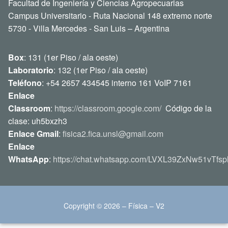
Facultad de Ingeniería y Ciencias Agropecuarias
Campus Universitario - Ruta Nacional 148 extremo norte
5730 - Villa Mercedes - San Luis – Argentina
Box
: 131 (1er Piso / ala oeste)
Laboratorio
: 132 (1er Piso / ala oeste)
Teléfono
: +54 2657 434545 interno 161 VoIP 7161
Enlace
Classroom
:
https://classroom.google.com/
Código de la
clase: uh5bxzh3
Enlace Gmail
:
fisica2.fica.unsl@gmail.com
Enlace
WhatsApp
:
https://chat.whatsapp.com/LVXL39ZxNw51vTfsp
Copyright © 2026 – Física – V2