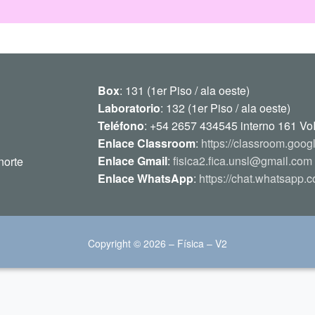
Box
: 131 (1er Piso / ala oeste)
Laboratorio
: 132 (1er Piso / ala oeste)
Teléfono
: +54 2657 434545 interno 161 Vo
Enlace Classroom
:
https://classroom.goog
Enlace Gmail
:
fisica2.fica.unsl@gmail.com
norte
Enlace WhatsApp
:
https://chat.whatsap
Copyright © 2026 – Física – V2