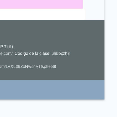
IP 7161
le.com/
Código de la clase: uh5bxzh3
p.com/LVXL39ZxNw51vTfsplHet8