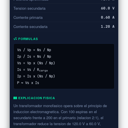
Tension secundaria
60.0 V
Corriente primaria
0.60 A
Corriente secundaria
1.20 A
FORMULAS
Vs / Vp = Ns / Np
Ip / Is = Ns / Np
Vs = Vp x (Ns / Np)
Is = Vs / R
carga
Ip = Is x (Ns / Np)
P ≈ Vs x Is
EXPLICACION FISICA
Un transformador monofasico opera sobre el principio de
induccion electromagnetica. Con 100 espiras en el
secundario frente a 200 en el primario (relacion 2:1), el
transformador reduce la tension de 120.0 V a 60.0 V,