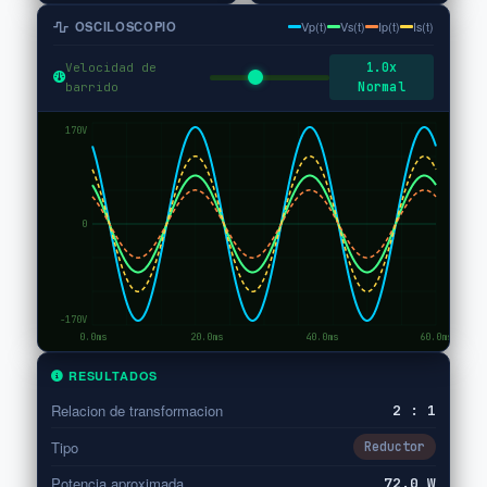
OSCILOSCOPIO
Vp(t)
Vs(t)
Ip(t)
Is(t)
1.0x
Velocidad de
Normal
barrido
RESULTADOS
Relacion de transformacion
2 : 1
Tipo
Reductor
Potencia aproximada
72.0 W