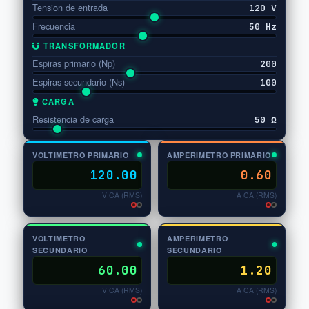
Tension de entrada
120 V
Frecuencia
50 Hz
TRANSFORMADOR
Espiras primario (Np)
200
Espiras secundario (Ns)
100
CARGA
Resistencia de carga
50 Ω
VOLTIMETRO PRIMARIO
AMPERIMETRO PRIMARIO
120.00
0.60
V CA (RMS)
A CA (RMS)
VOLTIMETRO
AMPERIMETRO
SECUNDARIO
SECUNDARIO
60.00
1.20
V CA (RMS)
A CA (RMS)