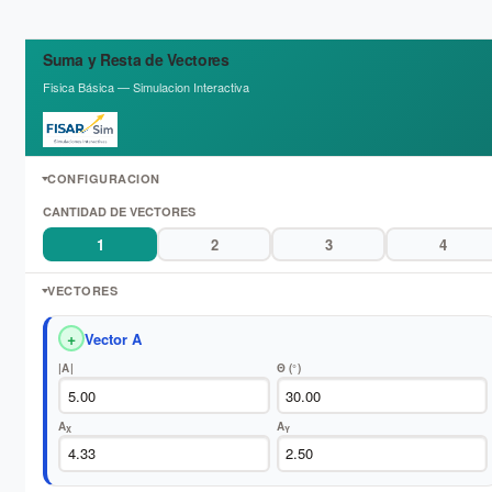
Suma y Resta de Vectores
Fisica Básica — Simulacion Interactiva
CONFIGURACION
CANTIDAD DE VECTORES
1
2
3
4
VECTORES
+
Vector A
|A|
Θ (°)
A
A
X
Y