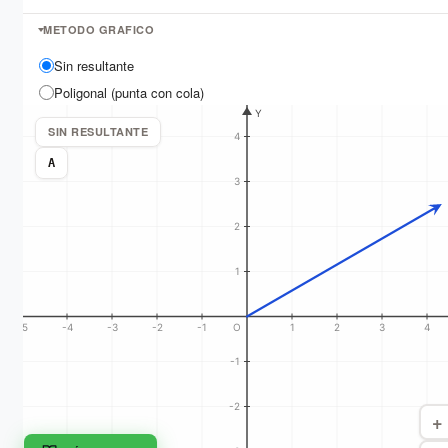
METODO GRAFICO
Sin resultante
Poligonal (punta con cola)
Paralelogramo
SIN RESULTANTE
A
VISUALIZACION
METODO ANALITICO
VECTOR
X
Y
A
4.33
2.50
Selecciona un metodo grafico para calcular la resultante.
COMPARACION DE METODOS
EJERCICIOS
+