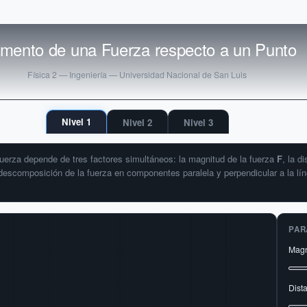
mento de una Fuerza respecto a un Punto
Física 2 — Ingeniería — Universidad Nacional de San Luis
Nivel 1
Nivel 2
Nivel 3
rza depende de tres factores simultáneos: la magnitud de la fuerza
F
, la d
a descomposición de la fuerza en componentes paralela y perpendicular a la lí
PAR
Magn
Dista