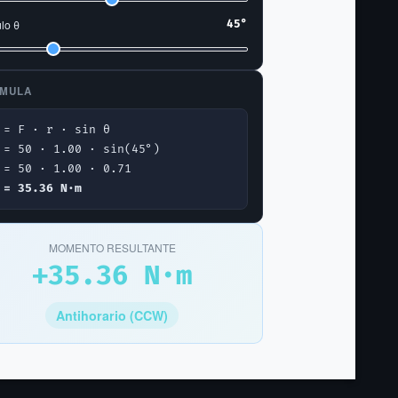
lo θ
45°
MULA
 = F · r · sin θ
 = 50 · 1.00 · sin(45°)
 = 50 · 1.00 · 0.71
 = 35.36 N·m
MOMENTO RESULTANTE
+35.36 N·m
Antihorario (CCW)