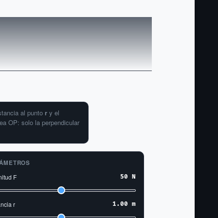
istancia al punto
r
y el
nea OP: solo la perpendicular
ÁMETROS
itud F
50 N
ncia r
1.00 m