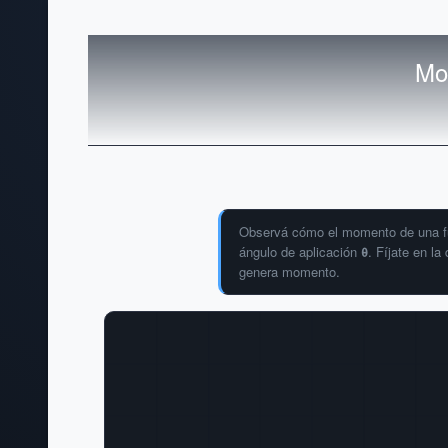
Mo
Observá cómo el momento de una fue
ángulo de aplicación
θ
. Fíjate en l
genera momento.