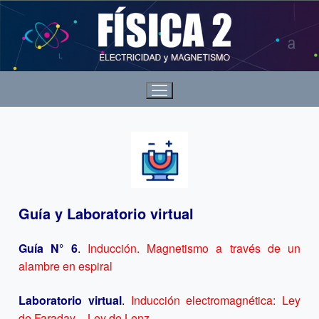
Guía y Laboratorio virtual
Guía N° 6
.
Inducción. Magnetismo a través de un
alambre en espiral
Laboratorio virtual
.
Inducción electromagnética: Ley
de Faraday – Ley de Lenz